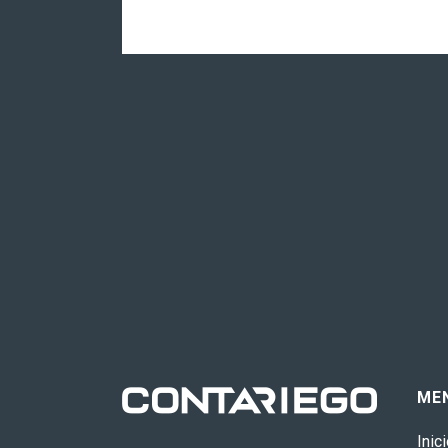
ME
Inic